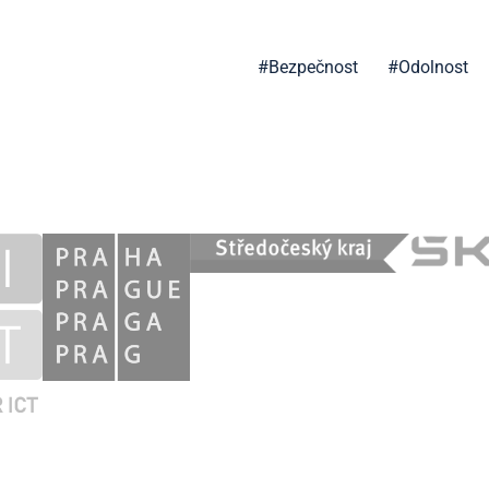
včasné adaptace i rychléh
#
Bezpečnost
#
Odolnost