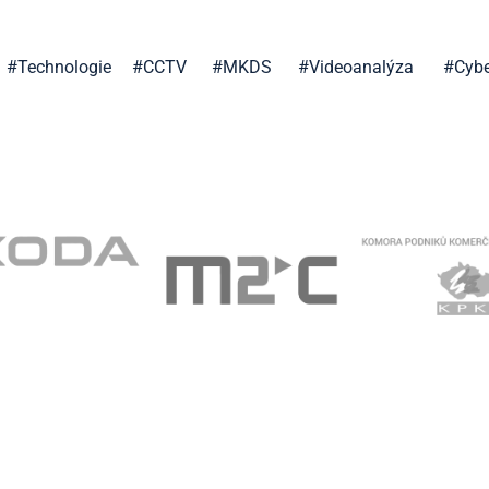
o zotavení z neočekávaných krizí.
#
Technologie
#
CCTV
#
MKDS
#
Videoanalýza
#
Cybe