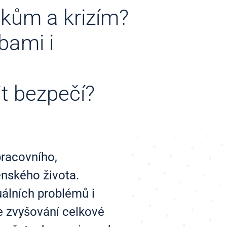
okům a krizím?
bami i
t bezpečí?
pracovního,
nského života.
álních problémů i
ke zvyšování celkové