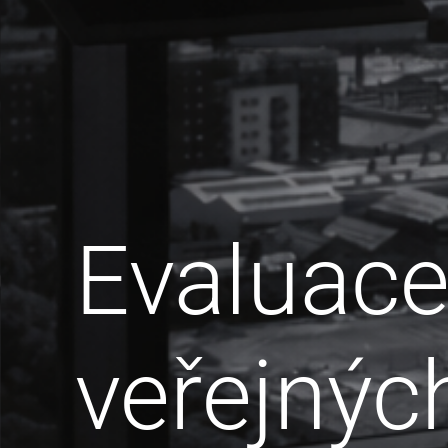
Evaluac
veřejnýc