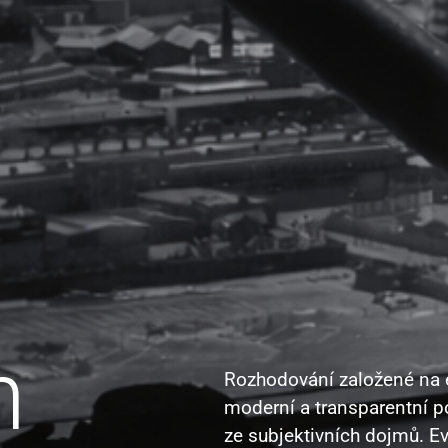
e
h
Rozhodování založené na e
moderní a transparentní po
ze subjektivních dojmů. E