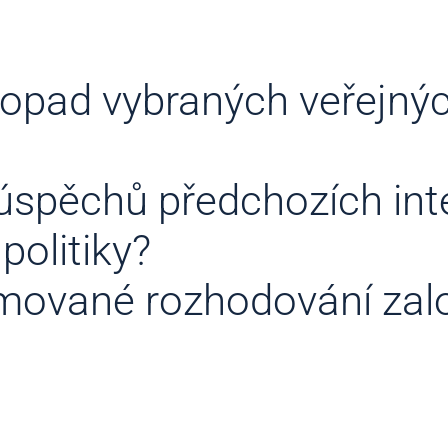
opad vybraných veřejných
eúspěchů předchozích int
politiky?
rmované rozhodování zal