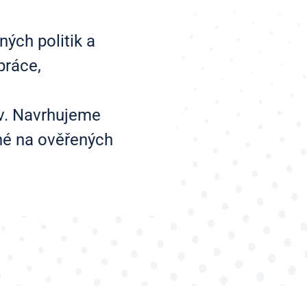
ých politik a
práce,
iv. Navrhujeme
ené na ověřených