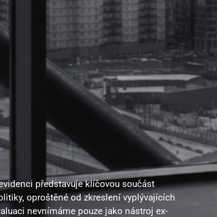
videnci představuje klíčovou součást
litiky, oproštěné od zkreslení vyplývajících
valuaci nevnímáme pouze jako nástroj ex-