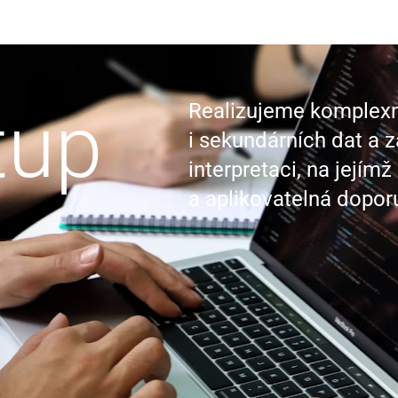
tup
Realizujeme komplexní
i sekundárních dat a z
interpretaci, na jejím
a aplikovatelná dopor