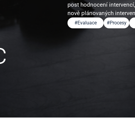
post hodnocení intervencí,
nově plánovaných interve
#
Evaluace
#
Procesy
c