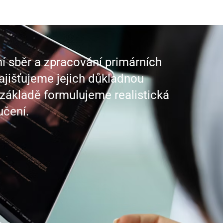
 sběr a zpracování primárních
ajišťujeme jejich důkladnou
ž základě formulujeme realistická
učení.