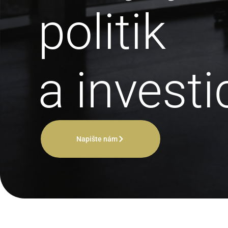
politik
a investi
Napište nám